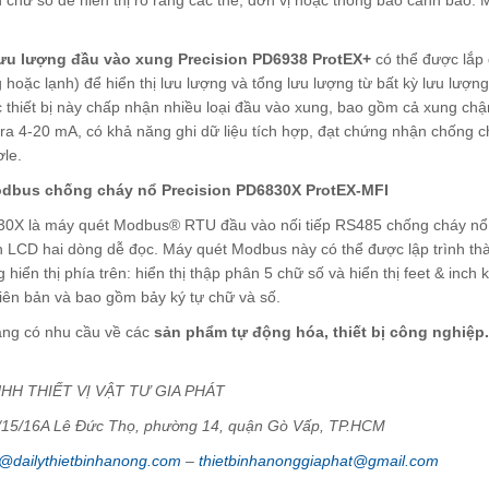
 lưu lượng đầu vào xung Precision PD6938 ProtEX+
có thể được lắp 
hoặc lạnh) để hiển thị lưu lượng và tổng lưu lượng từ bất kỳ lưu lượn
ác thiết bị này chấp nhận nhiều loại đầu vào xung, bao gồm cả xung c
ra 4-20 mA, có khả năng ghi dữ liệu tích hợp, đạt chứng nhận chống c
ơle.
dbus chống cháy nổ Precision PD6830X ProtEX-MFI
0X là máy quét Modbus® RTU đầu vào nối tiếp RS485 chống cháy nổ, c
h LCD hai dòng dễ đọc. Máy quét Modbus này có thể được lập trình t
 hiển thị phía trên: hiển thị thập phân 5 chữ số và hiển thị feet & inc
iên bản và bao gồm bảy ký tự chữ và số.
ng có nhu cầu về các
sản phẩm tự động hóa, thiết bị công nghiệp.
HH THIẾT VỊ VẬT TƯ GIA PHÁT
1/15/16A Lê Đức Thọ, phường 14, quận Gò Vấp, TP.HCM
@dailythietbinhanong.com
–
thietbinhanonggiaphat@gmail.com