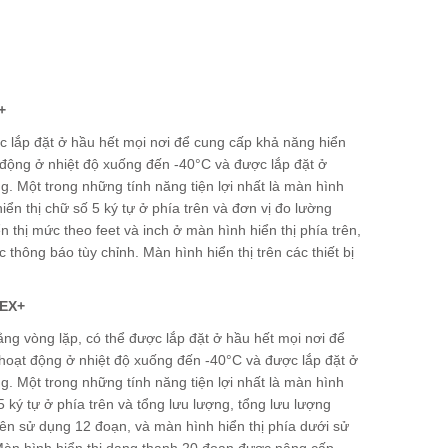
+
c lắp đặt ở hầu hết mọi nơi để cung cấp khả năng hiển
t động ở nhiệt độ xuống đến -40°C và được lắp đặt ở
. Một trong những tính năng tiện lợi nhất là màn hình
iển thị chữ số 5 ký tự ở phía trên và đơn vị đo lường
n thị mức theo feet và inch ở màn hình hiển thị phía trên,
thông báo tùy chỉnh. Màn hình hiển thị trên các thiết bị
tEX+
bằng vòng lặp, có thể được lắp đặt ở hầu hết mọi nơi để
ể hoạt động ở nhiệt độ xuống đến -40°C và được lắp đặt ở
. Một trong những tính năng tiện lợi nhất là màn hình
 ký tự ở phía trên và tổng lưu lượng, tổng lưu lượng
trên sử dụng 12 đoạn, và màn hình hiển thị phía dưới sử
 Màn hình hiển thị dạng thanh 20 đoạn được nâng cấp