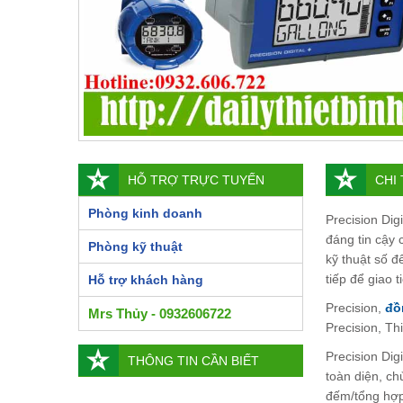
HỖ TRỢ TRỰC TUYẾN
CHI
Phòng kinh doanh
Precision Dig
đáng tin cậy
Phòng kỹ thuật
kỹ thuật số đ
tiếp để giao 
Hỗ trợ khách hàng
Precision,
đồ
Mrs Thủy - 0932606722
Precision, Th
Precision Dig
THÔNG TIN CẦN BIẾT
toàn diện, ch
đếm/tổng ​​hợ