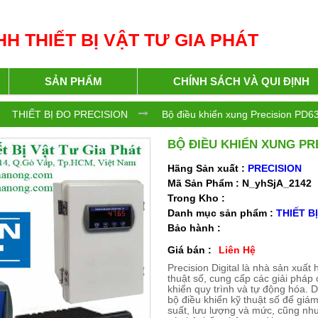
H THIẾT BỊ VẬT TƯ GIA PHÁT
SẢN PHẨM
CHÍNH SÁCH VÀ QUI ĐỊNH
THIẾT BỊ ĐO PRECISION
Bộ điều khiển xung Precision PD
BỘ ĐIỀU KHIỂN XUNG PR
Hãng Sản xuất :
PRECISION
Mã Sản Phẩm : N_yhSjA_2142
Trong Kho :
Danh mục sản phẩm :
THIẾT B
Bảo hành :
Giá bán :
Liên Hệ
Precision Digital là nhà sản xuất
thuật số, cung cấp các giải pháp
khiển quy trình và tự động hóa.
bộ điều khiển kỹ thuật số để giám 
suất, lưu lượng và mức, cũng như c