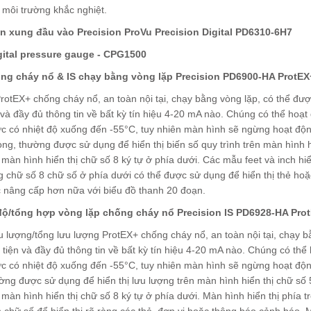
 môi trường khắc nghiệt.
n xung đầu vào Precision ProVu Precision Digital PD6310-6H7
gital pressure gauge - CPG1500
ng cháy nổ & IS chạy bằng vòng lặp Precision PD6900-HA ProtEX
otEX+ chống cháy nổ, an toàn nội tại, chạy bằng vòng lặp, có thể đượ
n và đầy đủ thông tin về bất kỳ tín hiệu 4-20 mA nào. Chúng có thể hoạ
 có nhiệt độ xuống đến -55°C, tuy nhiên màn hình sẽ ngừng hoạt động
dòng, thường được sử dụng để hiển thị biến số quy trình trên màn hình h
 màn hình hiển thị chữ số 8 ký tự ở phía dưới. Các mẫu feet và inch hiể
g chữ số 8 chữ số ở phía dưới có thể được sử dụng để hiển thị thẻ hoặc 
 nâng cấp hơn nữa với biểu đồ thanh 20 đoạn.
ộ/tổng ​​hợp vòng lặp chống cháy nổ Precision IS PD6928-HA Pro
ưu lượng/tổng ​​lưu lượng ProtEX+ chống cháy nổ, an toàn nội tại, chạy 
n tiện và đầy đủ thông tin về bất kỳ tín hiệu 4-20 mA nào. Chúng có th
 có nhiệt độ xuống đến -55°C, tuy nhiên màn hình sẽ ngừng hoạt động
ờng được sử dụng để hiển thị lưu lượng trên màn hình hiển thị chữ số 5
 màn hình hiển thị chữ số 8 ký tự ở phía dưới. Màn hình hiển thị phía 
 chữ số để hiển thị rõ ràng các thẻ, đơn vị hoặc thông báo cảnh báo.