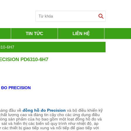
TIN TỨC
LIÊN HỆ
6310-6H7
ECISION PD6310-6H7
Ị ĐO PRECISION
 hàng đầu về
đồng hồ đo Precision
và bộ điều khiển kỹ
 chất lượng cao và đáng tin cậy cho các ứng dụng điều
 Dòng sản phẩm của họ bao gồm một loạt đồng hồ đo và
sát và hiển thị các biến số quy trình như nhiệt độ, áp
ác thiết bị giao tiếp xung và nối tiếp để giao tiếp với