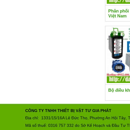
Phân phối 
Việt Nam
Bộ điều kh
CÔNG TY TNHH THIẾT BỊ VẬT TƯ GIA PHÁT
Địa chỉ: 1331/15/16A Lê Đức Thọ, Phường An Hội Tây
T
,
Mã số thuế: 0316 757 332 do Sở Kế Hoạch và Đầu Tư T