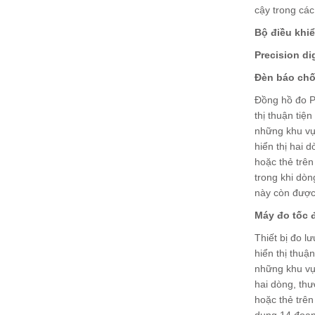
cậy trong các
Bộ điều khiể
Precision di
Đèn báo chố
Đồng hồ đo Pr
thị thuận tiệ
những khu vực
hiển thị hai 
hoặc thẻ trên
trong khi dòn
này còn được
Máy đo tốc đ
Thiết bị đo l
hiển thị thuậ
những khu vực
hai dòng, thư
hoặc thẻ trên
dụng 14 đoạn