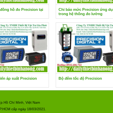
đồng hồ đo Precision tại
Chỉ báo mức Precision ứng d
trong hệ thống đo lường
iển áp suất Precision
Bộ đếm tốc độ Precision
p.Hồ Chí Minh, Việt Nam
P.HCM cấp ngày 18/03/2021.