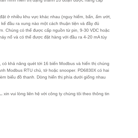
đặt ở nhiều khu vực khác nhau (nguy hiểm, bẩn, ẩm ướt,
g kế đầu ra xung nào một cách thuận tiện và đầy đủ
hậm. Chúng có thể được cấp nguồn từ pin, 9-30 VDC hoặc
háy nổ và có thể được đặt hàng với đầu ra 4-20 mA tùy
ó khả năng quét tới 16 biến Modbus và hiển thị chúng
hành Modbus RTU chủ, tớ hoặc snooper. PD6830X có hai
h kèm biểu đồ thanh. Dòng hiển thị phía dưới giống nhau
..
xin vui lòng liên hệ với công ty chúng tôi theo thông tin