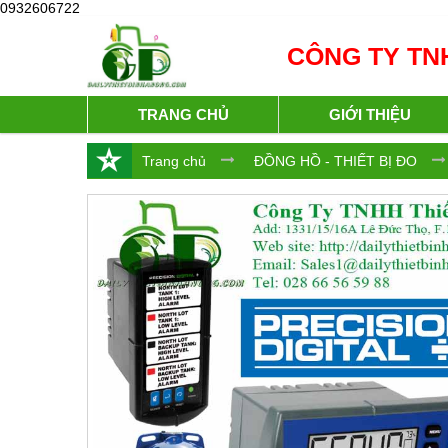
0932606722
CÔNG TY TNH
TRANG CHỦ
GIỚI THIỆU
Trang chủ
ĐỒNG HỒ - THIẾT BỊ ĐO