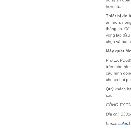
hơn nữa.
Thiết bị đo
ăn mòn, nóng 
thông tin. C
vòng lặp đầu 
chọn và hai r
Máy quét Mo
ProtEX PD683
trên màn hìn
cấu hình dòng
cho cả hai ph
Quý khách hà
sau:
CÔNG TY TN
Địa chỉ: 133
Email:
sales1