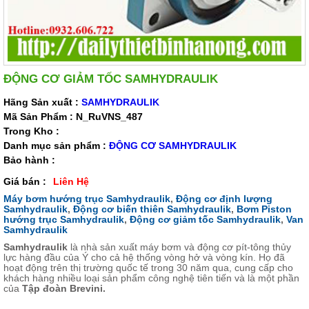
ĐỘNG CƠ GIẢM TỐC SAMHYDRAULIK
Hãng Sản xuất :
SAMHYDRAULIK
Mã Sản Phẩm : N_RuVNS_487
Trong Kho :
Danh mục sản phẩm :
ĐỘNG CƠ SAMHYDRAULIK
Bảo hành :
Giá bán :
Liên Hệ
Máy bơm hướng trục Samhydraulik
,
Động cơ định lượng
Samhydraulik
,
Động cơ biến thiên Samhydraulik
,
Bơm Piston
hướng trục Samhydraulik
,
Động cơ giảm tốc Samhydraulik
,
Van
Samhydraulik
Samhydraulik
là nhà sản xuất máy bơm và động cơ pít-tông thủy
lực hàng đầu của Ý cho cả hệ thống vòng hở và vòng kín. Họ đã
hoạt động trên thị trường quốc tế trong 30 năm qua, cung cấp cho
khách hàng nhiều loại sản phẩm công nghệ tiên tiến và là một phần
của
Tập đoàn Brevini.