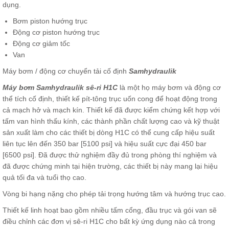
dụng.
Bơm piston hướng trục
Động cơ piston hướng trục
Động cơ giảm tốc
Van
Máy bơm / động cơ chuyển tải cố định
Samhydraulik
Máy bơm Samhydraulik
sê-ri H1C
là một họ máy bơm và động cơ
thể tích cố định, thiết kế pít-tông trục uốn cong để hoạt động trong
cả mạch hở và mạch kín. Thiết kế đã được kiểm chứng kết hợp với
tấm van hình thấu kính, các thành phần chất lượng cao và kỹ thuật
sản xuất làm cho các thiết bị dòng H1C có thể cung cấp hiệu suất
liên tục lên đến 350 bar [5100 psi] và hiệu suất cực đại 450 bar
[6500 psi]. Đã được thử nghiệm đầy đủ trong phòng thí nghiệm và
đã được chứng minh tại hiện trường, các thiết bị này mang lại hiệu
quả tối đa và tuổi thọ cao.
Vòng bi hạng nặng cho phép tải trọng hướng tâm và hướng trục cao.
Thiết kế linh hoạt bao gồm nhiều tấm cổng, đầu trục và gói van sẽ
điều chỉnh các đơn vị sê-ri H1C cho bất kỳ ứng dụng nào cả trong