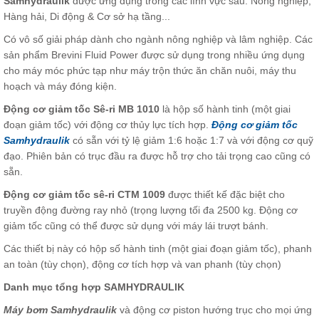
Samhydraulik
được ứng dụng trong các lĩnh vực sau: Nông nghiệp,
Hàng hải, Di động & Cơ sở hạ tầng...
Có vô số giải pháp dành cho ngành nông nghiệp và lâm nghiệp. Các
sản phẩm Brevini Fluid Power được sử dụng trong nhiều ứng dụng
cho máy móc phức tạp như máy trộn thức ăn chăn nuôi, máy thu
hoạch và máy đóng kiện.
Động cơ giảm tốc Sê-ri MB 1010
là hộp số hành tinh (một giai
đoạn giảm tốc) với động cơ thủy lực tích hợp.
Động cơ giảm tốc
Samhydraulik
có sẵn với tỷ lệ giảm 1:6 hoặc 1:7 và với động cơ quỹ
đạo. Phiên bản có trục đầu ra được hỗ trợ cho tải trọng cao cũng có
sẵn.
Động cơ giảm tốc sê-ri CTM 1009
được thiết kế đặc biệt cho
truyền động đường ray nhỏ (trọng lượng tối đa 2500 kg. Động cơ
giảm tốc cũng có thể được sử dụng với máy lái trượt bánh.
Các thiết bị này có hộp số hành tinh (một giai đoạn giảm tốc), phanh
an toàn (tùy chọn), động cơ tích hợp và van phanh (tùy chọn)
Danh mục tổng hợp SAMHYDRAULIK
Máy bơm Samhydraulik
và động cơ piston hướng trục cho mọi ứng