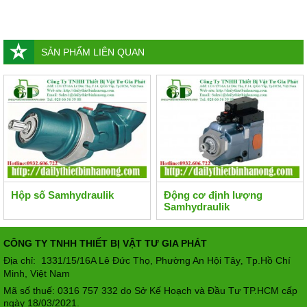
SẢN PHẨM LIÊN QUAN
Hộp số Samhydraulik
Động cơ định lượng
Samhydraulik
CÔNG TY TNHH THIẾT BỊ VẬT TƯ GIA PHÁT
Địa chỉ: 1331/15/16A Lê Đức Thọ, Phường An Hội Tây
Tp.Hồ Chí
,
Minh, Việt Nam
Mã số thuế: 0316 757 332 do Sở Kế Hoạch và Đầu Tư TP.HCM cấp
ngày 18/03/2021.