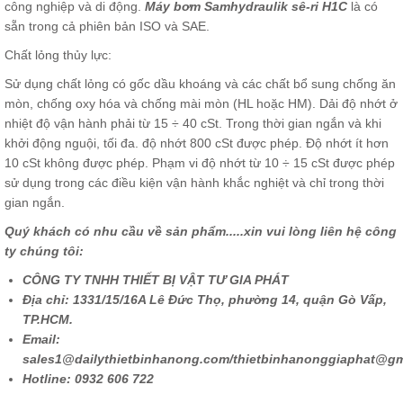
công nghiệp và di động.
Máy bơm Samhydraulik
sê-ri H1C
là có
sẵn trong cả phiên bản ISO và SAE.
Chất lỏng thủy lực:
Sử dụng chất lỏng có gốc dầu khoáng và các chất bổ sung chống ăn
mòn, chống oxy hóa và chống mài mòn (HL hoặc HM). Dải độ nhớt ở
nhiệt độ vận hành phải từ 15 ÷ 40 cSt. Trong thời gian ngắn và khi
khởi động nguội, tối đa. độ nhớt 800 cSt được phép. Độ nhớt ít hơn
10 cSt không được phép. Phạm vi độ nhớt từ 10 ÷ 15 cSt được phép
sử dụng trong các điều kiện vận hành khắc nghiệt và chỉ trong thời
gian ngắn.
Quý khách có nhu cầu về sản phẩm
.....xin vui lòng liên hệ công
ty chúng tôi:
CÔNG TY TNHH THIẾT BỊ VẬT TƯ GIA PHÁT
Địa chỉ: 1331/15/16A Lê Đức Thọ, phường 14, quận Gò Vấp,
TP.HCM.
Email:
sales1@dailythietbinhanong.com/thietbinhanonggiaphat@gm
Hotline: 0932 606 722