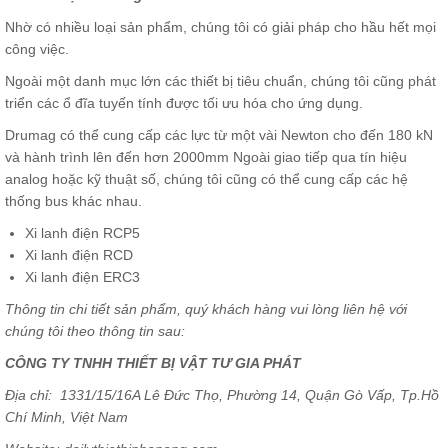
Nhờ có nhiều loại sản phẩm, chúng tôi có giải pháp cho hầu hết mọi
công việc.
Ngoài một danh mục lớn các thiết bị tiêu chuẩn, chúng tôi cũng phát
triển các ổ đĩa tuyến tính được tối ưu hóa cho ứng dụng.
Drumag có thể cung cấp các lực từ một vài Newton cho đến 180 kN
và hành trình lên đến hơn 2000mm Ngoài giao tiếp qua tín hiệu
analog hoặc kỹ thuật số, chúng tôi cũng có thể cung cấp các hệ
thống bus khác nhau.
Xi lanh điện RCP5
Xi lanh điện RCD
Xi lanh điện ERC3
Thông tin chi tiết sản phẩm, quý khách hàng vui lòng liên hệ với
chúng tôi theo thông tin sau:
CÔNG TY TNHH THIẾT BỊ VẬT TƯ GIA PHÁT
Địa chỉ: 1331/15/16A Lê Đức Thọ, Phường 14, Quận Gò Vấp, Tp.Hồ
Chí Minh, Việt Nam