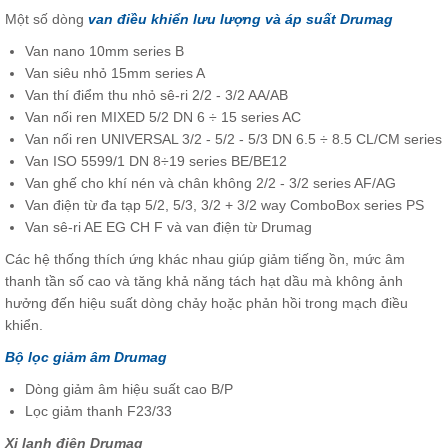
Một số dòng
van điều khiển lưu lượng và áp suất Drumag
Van nano 10mm series B
Van siêu nhỏ 15mm series A
Van thí điểm thu nhỏ sê-ri 2/2 - 3/2 AA/AB
Van nối ren MIXED 5/2 DN 6 ÷ 15 series AC
Van nối ren UNIVERSAL 3/2 - 5/2 - 5/3 DN 6.5 ÷ 8.5 CL/CM series
Van ISO 5599/1 DN 8÷19 series BE/BE12
Van ghế cho khí nén và chân không 2/2 - 3/2 series AF/AG
Van điện từ đa tạp 5/2, 5/3, 3/2 + 3/2 way ComboBox series PS
Van sê-ri AE EG CH F và van điện từ Drumag
Các hệ thống thích ứng khác nhau giúp giảm tiếng ồn, mức âm
thanh tần số cao và tăng khả năng tách hạt dầu mà không ảnh
hưởng đến hiệu suất dòng chảy hoặc phản hồi trong mạch điều
khiển.
Bộ lọc giảm âm Drumag
Dòng giảm âm hiệu suất cao B/P
Lọc giảm thanh F23/33
Xi lanh điện Drumag