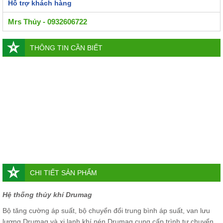
Hỗ trợ khách hàng
Mrs Thủy - 0932606722
THÔNG TIN CẦN BIẾT
CHI TIẾT SẢN PHẨM
Hệ thống thủy khí Drumag
Bộ tăng cường áp suất, bộ chuyển đổi trung bình áp suất, van lưu
lượng Drumag và xi lanh khí nén Drumag cung cấp trình tự chuyển