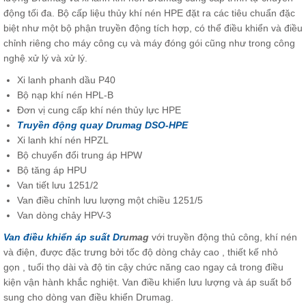
động tối đa. Bộ cấp liệu thủy khí nén HPE đặt ra các tiêu chuẩn đặc
biệt như một bộ phận truyền động tích hợp, có thể điều khiển và điều
chỉnh riêng cho máy công cụ và máy đóng gói cũng như trong công
nghệ xử lý và xử lý.
Xi lanh phanh dầu P40
Bộ nạp khí nén HPL-B
Đơn vị cung cấp khí nén thủy lực HPE
Truyền động quay Drumag DSO-HPE
Xi lanh khí nén HPZL
Bộ chuyển đổi trung áp HPW
Bộ tăng áp HPU
Van tiết lưu 1251/2
Van điều chỉnh lưu lượng một chiều 1251/5
Van dòng chảy HPV-3
Van điều khiển áp suất Dr
umag
với truyền động thủ công, khí nén
và điện, được đặc trưng bởi tốc độ dòng chảy cao , thiết kế nhỏ
gọn , tuổi thọ dài và độ tin cậy chức năng cao ngay cả trong điều
kiện vận hành khắc nghiệt. Van điều khiển lưu lượng và áp suất bổ
sung cho dòng van điều khiển Drumag.