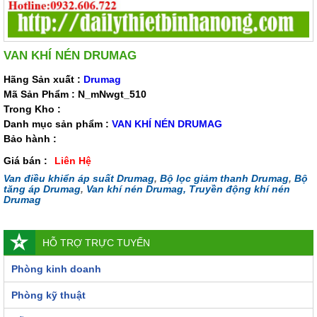
VAN KHÍ NÉN DRUMAG
Hãng Sản xuất :
Drumag
Mã Sản Phẩm : N_mNwgt_510
Trong Kho :
Danh mục sản phẩm :
VAN KHÍ NÉN DRUMAG
Bảo hành :
Giá bán :
Liên Hệ
Van điều khiển áp suất Drumag
,
Bộ lọc giảm thanh Drumag
,
Bộ
tăng áp Drumag
,
Van khí nén Drumag,
Truyền động khí nén
Drumag
HỖ TRỢ TRỰC TUYẾN
Phòng kinh doanh
Phòng kỹ thuật