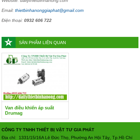
Website: dailythietbinhanong.com
Email:
thietbinhanonggiaphat@gmail.com
Điện thoại:
0932 606 722
SẢN PHẨM LIÊN QUAN
Van điều khiển áp suất
Drumag
CÔNG TY TNHH THIẾT BỊ VẬT TƯ GIA PHÁT
Địa chỉ: 1331/15/16A Lê Đức Thọ, Phường An Hội Tây
Tp.Hồ Chí
,